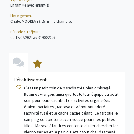
En famille avec enfant(s)
En f
Hébergement :
Héb
Chalet MOOREA 33.15 m² - 2 chambres
Cha
Période du séjour :
Péri
du 18/07/2026 au 01/08/2026
du 1
L'établissement
L
C'est un petit coin de paradis très bien ombragé ,
Robin et François ainsi que toute leur équipe au petit
soin pour leurs clients . Les activités organisées
étaient parfaites , Moraya et Aénor ont adoré
l'activité fusé et le cache cache géant . Le fait que le
camping soit piéton aucun risque pour mes petites
filles . Moraya était très contente d'aller chercher les
viennoiseries et le pain qui était tout chaud ramené
A