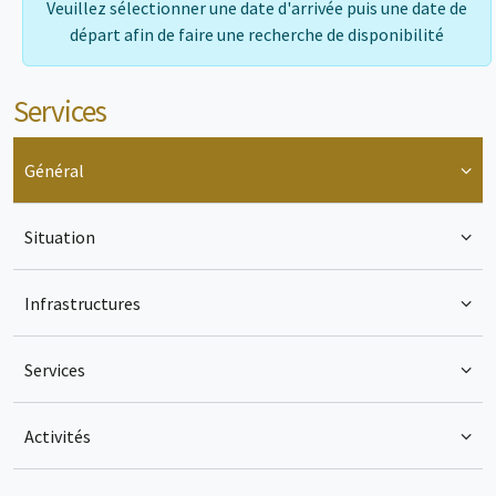
Veuillez sélectionner une date d'arrivée puis une date de
Que vous veniez en couple, en famille ou entre amis, La
départ afin de faire une recherche de disponibilité
Colombière vous promet des
vacances authentiques au
cœur du Périgord Pourpre
.
Services
Général
Situation
Infrastructures
Services
Activités