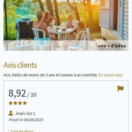
voir + d'infos
Avis clients
Avis datés de moins de 3 ans et soumis à un contrôle.
En savoir plus
8,92
1
/
10
Jean-luc L
Posté le 04/08/2026
Post
Type de séjour :
Type