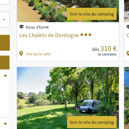
Voir le site du camping
Razac d'Eymet
Les Chalets de Dordogne
310 €
Dès
Voir sur la carte
la semaine
Voir le site du camping