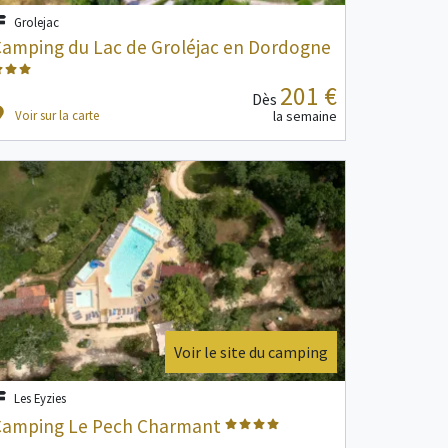
Grolejac
amping du Lac de Groléjac en Dordogne
201 €
Dès
Voir sur la carte
la semaine
Voir le site du camping
Les Eyzies
Camping Le Pech Charmant