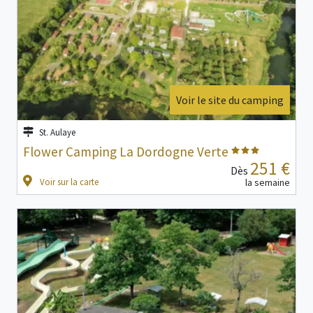
Voir le site du camping
St. Aulaye
Flower Camping La Dordogne Verte
251 €
Dès
Voir sur la carte
la semaine