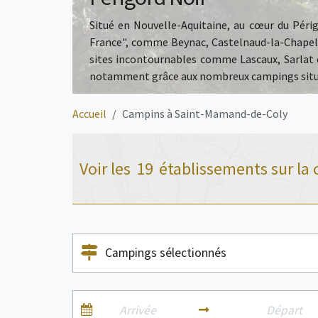
Situé en Nouvelle-Aquitaine, au cœur du Péri
France", comme
Beynac
, Castelnaud-la-Chape
sites incontournables comme Lascaux, Sarlat et
notamment grâce aux nombreux campings situé
Accueil
Campins à Saint-Mamand-de-Coly
Voir les
19
établissements sur la 
Campings sélectionnés