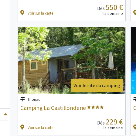
550 €
Dès
Voir sur la carte
la semaine
Voir le site du camping
Thonac
Camping La Castillonderie
C
229 €
Dès
Voir sur la carte
la semaine