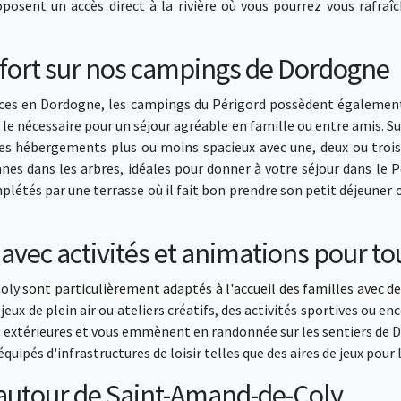
posent un accès direct à la rivière où vous pourrez vous rafraî
fort sur nos campings de Dordogne
ances en Dordogne, les campings du Périgord possèdent également
t le nécessaire pour un séjour agréable en famille ou entre amis. S
es hébergements plus ou moins spacieux avec une, deux ou troi
s dans les arbres, idéales pour donner à votre séjour dans le Pé
és par une terrasse où il fait bon prendre son petit déjeuner ou
ec activités et animations pour tou
Coly
sont particulièrement adaptés à l'accueil des familles avec d
 jeux de plein air ou ateliers créatifs, des activités sportives ou e
extérieures et vous emmènent en randonnée sur les sentiers de D
pés d'infrastructures de loisir telles que des aires de jeux pour 
 autour de Saint-Amand-de-Coly