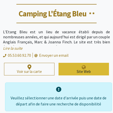
Camping L'Étang Bleu
L'Etang Bleu est un lieu de vacance établi depuis de
nombreuses années, et qui aujourd'hui est dirigé par un couple
Anglais Français, Marc & Joanna Finch. Le site est très bien
équipé avec une piscine extérieure, un "pool bar" et un
Lire la suite
restaurant. En addition, le personel agit pour que vous
05.53.60.92.70
Envoyer un email
puissiez passer des moments relaxants dépourvu de stress.
Les alentours sont emplis de charmes de villes et de villages
pittoresques. De ce fait il y a beaucoup d'activités à la fois à
Voir sur la carte
Site Web
l'interieur et à l'extérieur du camping.​
Veuillez sélectionner une date d'arrivée puis une date de
départ afin de faire une recherche de disponibilité