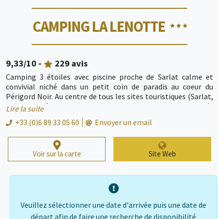
CAMPING LA LENOTTE
9,33
/10 -
229
avis
Camping 3 étoiles avec piscine proche de Sarlat calme et
convivial niché dans un petit coin de paradis au coeur du
Périgord Noir. Au centre de tous les sites touristiques (Sarlat,
grottes, châteaux …). Equipe familiale proposant activités
Lire la suite
pour tous. Emplacements ombragés ou locations tout
+33 (0)6 89 33 05 60
Envoyer un email
confort. Piscine chauffée, snack-bar, épicerie, Wifi,
bibliothèque, jeux pour enfants, trampoline, Mini-golf,
terrain de sport, animations.
Voir sur la carte
Site Web
Veuillez sélectionner une date d'arrivée puis une date de
départ afin de faire une recherche de disponibilité