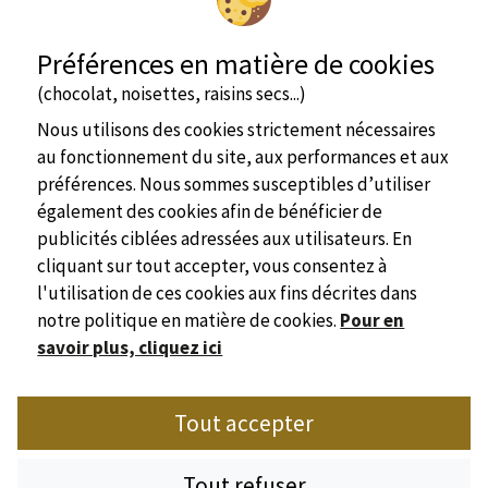
Préférences en matière de cookies
(chocolat, noisettes, raisins secs...)
voir + d'infos
Nous utilisons des cookies strictement nécessaires
au fonctionnement du site, aux performances et aux
préférences. Nous sommes susceptibles d’utiliser
Mobil home
5 personne(s)
également des cookies afin de bénéficier de
publicités ciblées adressées aux utilisateurs. En
cliquant sur tout accepter, vous consentez à
l'utilisation de ces cookies aux fins décrites dans
notre politique en matière de cookies.
Pour en
savoir plus, cliquez ici
Site officiel
voir + d'infos
Tout accepter
Syndicat de l'Hôtellerie de Plein Air de Dordogne
Place Marc Busson - 24200 Sarlat
Bungalow
5 personne(s)
Tel : +33(0)5 53 31 28 01
Tout refuser