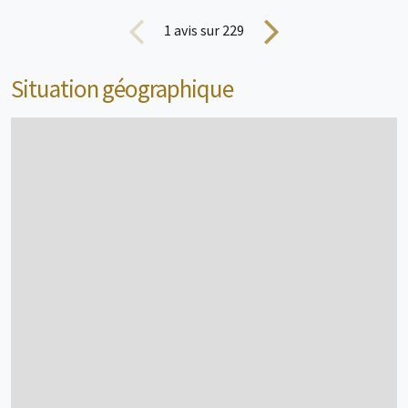
Mobil home
5 personne(s)
1
avis sur 229
Situation géographique
voir + d'infos
Mobil home
4 personne(s)