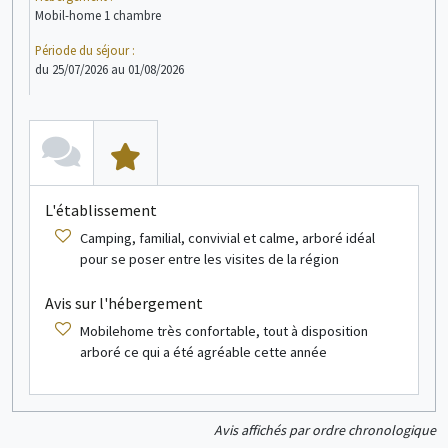
Mobil-home 1 chambre
Mob
Période du séjour :
Péri
du 25/07/2026 au 01/08/2026
du 1
voir + d'infos
Mobil home
4 personne(s)
L'établissement
L
Camping, familial, convivial et calme, arboré idéal
pour se poser entre les visites de la région
Avis sur l'hébergement
A
Mobilehome très confortable, tout à disposition
arboré ce qui a été agréable cette année
voir + d'infos
Avis affichés par ordre chronologique