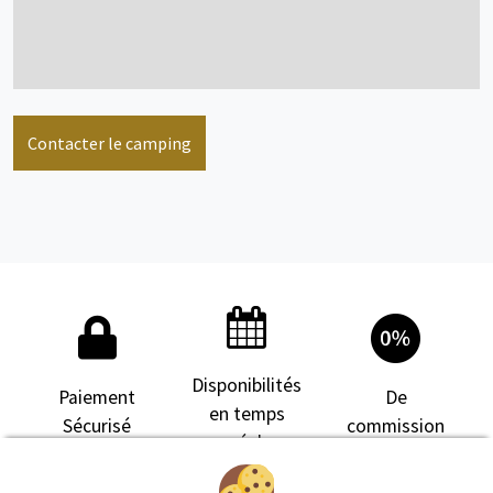
voir + d'infos
Mobil home
4 personne(s)
Contacter le camping
voir + d'infos
Disponibilités
Mobil home
3 personne(s)
Paiement
De
en temps
Sécurisé
commission
réel