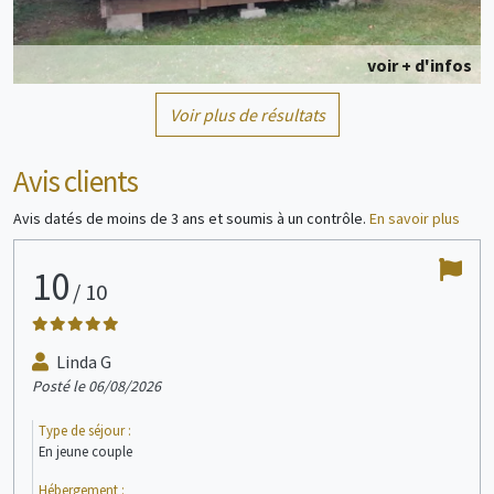
voir + d'infos
Voir plus de résultats
Tente
2/5 personne(s)
Avis clients
Avis datés de moins de 3 ans et soumis à un contrôle.
En savoir plus
10
9
/
10
voir + d'infos
Linda G
X
Posté le 06/08/2026
Post
Mobil home
2 personne(s)
Type de séjour :
Type
En jeune couple
En j
Hébergement :
Héb