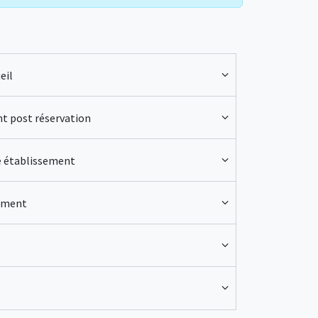
eil
nt post réservation
e établissement
ement