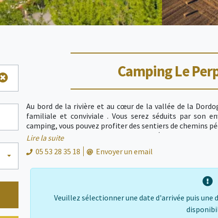
Camping Le Pe
Au bord de la rivière et au cœur de la vallée de la Dor
familiale et conviviale . Vous serez séduits par son e
camping, vous pouvez profiter des sentiers de chemins péde
pourrez visiter les plus beaux sites du Périgord : Sarlat,
Lire la suite
et ses villages. A découvrir : Les Eyzies, berceau de la p
05 53 28 35 18
Envoyer un email
l'été, nous vous proposons un programme d'animations 
place, un bar snack épicerie simplifiera vos vacances. V
réussies...
Veuillez sélectionner une date d'arrivée puis une 
disponibi