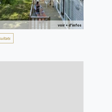
voir + d'infos
sultats
Mobil home
2 personne(s)
voir + d'infos
Cabane
4 personne(s)