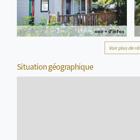
voir + d'infos
Voir plus de ré
Mobil home
4 personne(s)
Situation géographique
voir + d'infos
Cabane
2 personne(s)