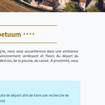
rpetuum
dogne, nous vous accueillerons dans une ambiance
nvironnement verdoyant et fleuri. Au départ du
stres, de la piscine, du canoë...A proximité, vous
 Domme, la vallée de la Dordogne avec ses châteaux
réhistoire, Lascaux, Rocamadour, Padirac... Durant
pour toute la famille. Pour votre confort sur
enir au Perpetuum, c'est la garantie de vacances
date de départ afin de faire une recherche de
lité