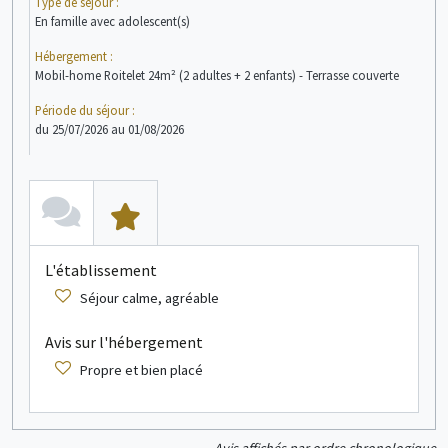
Type de séjour :
Type
En famille avec adolescent(s)
En f
Hébergement :
Héb
Mobil-home Roitelet 24m² (2 adultes + 2 enfants) - Terrasse couverte
Mobi
Période du séjour :
Péri
du 25/07/2026 au 01/08/2026
du 2
voir + d'infos
Mobil home
4/5 personne(s)
L'établissement
L
Séjour calme, agréable
Avis sur l'hébergement
Propre et bien placé