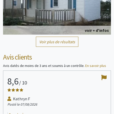
voir + d'infos
Voir plus de résultats
Mobil home
4/6 personne(s)
Avis clients
Avis datés de moins de 3 ans et soumis à un contrôle.
En savoir plus
8,6
7
/
10
voir + d'infos
Kathryn F
Posté le 07/08/2026
Post
Mobil home
4/5 personne(s)