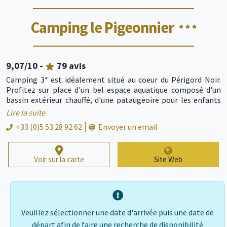
Camping le Pigeonnier
9,07
/10 -
79
avis
Camping 3* est idéalement situé au coeur du Périgord Noir.
Profitez sur place d'un bel espace aquatique composé d'un
bassin extérieur chauffé, d'une pataugeoire pour les enfants
ainsi que de 3 toboggans aquatiques. Pendant les vacances
Lire la suite
scolaires d'été, des animations familiales vous sont
+33 (0)5 53 28 92 62
Envoyer un email
proposées, un Club-enfants accueille les 4-12 ans De
nombreuses installations et services sont à votre disposition :
aire de jeux et structure gonflable, mini-golf, terrains de
Voir sur la carte
Site Web
sport, snack-bar et plats à emporter en juillet et août, ...
Veuillez sélectionner une date d'arrivée puis une date de
départ afin de faire une recherche de disponibilité