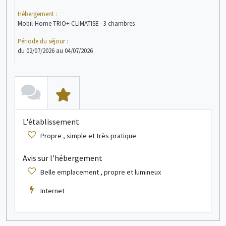
Hébergement :
Héb
Mobil-Home TRIO+ CLIMATISE - 3 chambres
Mob
Période du séjour :
Péri
du 02/07/2026 au 04/07/2026
du 2
voir + d'infos
Mobil home
1/4 personne(s)
L'établissement
L
Propre , simple et très pratique
Avis sur l'hébergement
A
Belle emplacement , propre et lumineux
Internet
voir + d'infos