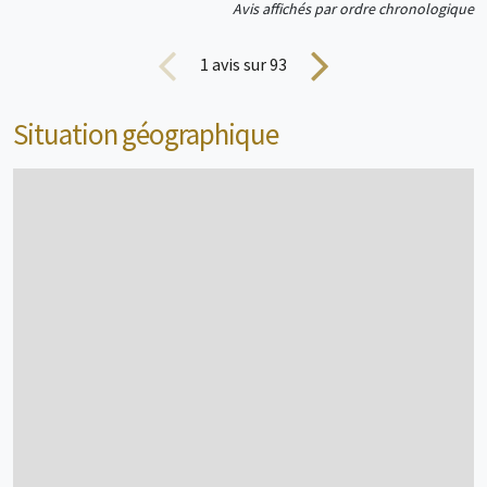
Avis affichés par ordre chronologique
Emplacement
2/6 personne(s)
1
avis sur 93
Situation géographique
voir + d'infos
Emplacement
1 personne(s)