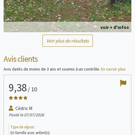
voir + d'infos
Voir plus de résultats
Mobil home
3/6 personne(s)
Avis clients
Avis datés de moins de 3 ans et soumis à un contrôle.
En savoir plus
9,38
9
/
10
voir + d'infos
Cédric M
Posté le 07/07/2026
Post
Mobil home
1/6 personne(s)
Type de séjour :
Type
En famille avec enfant(s)
En j