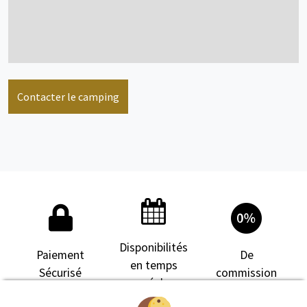
voir + d'infos
Contacter le camping
Mobil home
6 personne(s)
voir + d'infos
Disponibilités
Paiement
De
en temps
Sécurisé
commission
Mobil home
6 personne(s)
réel