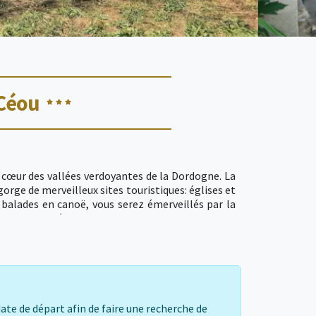
Céou
cœur des vallées verdoyantes de la Dordogne. La
gorge de merveilleux sites touristiques: églises et
s balades en canoë, vous serez émerveillés par la
s de notre région : Sarlat, Domme, Beynac, Les
date de départ afin de faire une recherche de