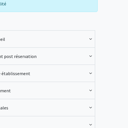
lité
eil
nt post réservation
e établissement
ement
ales