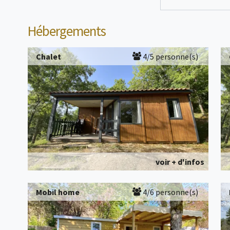
Hébergements
Chalet
4/5 personne(s)
voir + d'infos
Mobil home
4/6 personne(s)