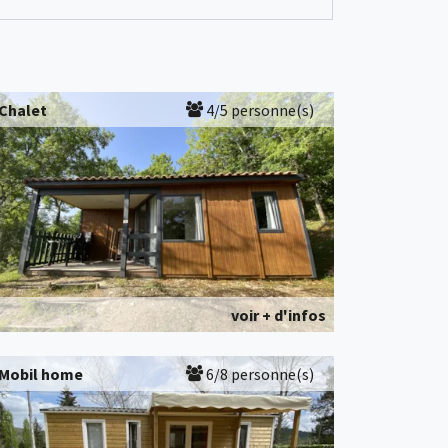
Chalet
4/5 personne(s)
voir + d'infos
Mobil home
6/8 personne(s)