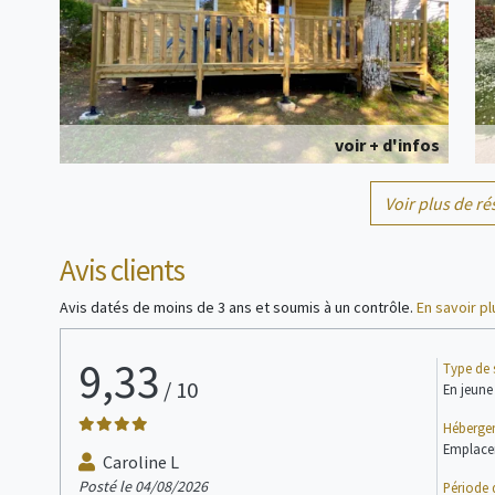
voir + d'infos
Voir plus de ré
Emplacement
2 personne(s)
Avis clients
Avis datés de moins de 3 ans et soumis à un contrôle.
En savoir pl
9,33
Type de 
/
10
En jeune
Héberge
voir + d'infos
Emplac
Caroline L
Posté le 04/08/2026
Période 