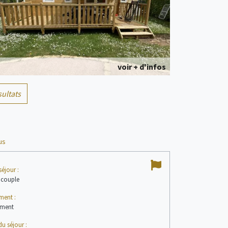
voir + d'infos
sultats
Emplacement
4 personne(s)
us
séjour :
 couple
ment :
voir + d'infos
ement
du séjour :