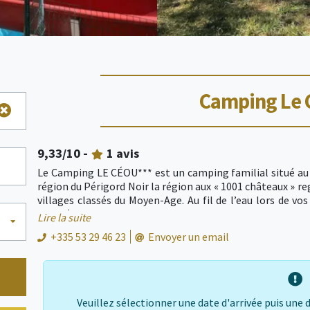
Camping Le 
9,33
/10 -
1
avis
Le Camping LE CÉOU*** est un camping familial situé au 
région du Périgord Noir la région aux « 1001 châteaux » re
villages classés du Moyen-Age. Au fil de l’eau lors de vo
beauté des plages et des cascades. Les incontournable
Lire la suite
Grottes de Lascaux, Rocamadour, Padirac.
+335 53 29 46 23
Envoyer un email
Veuillez sélectionner une date d'arrivée puis une 