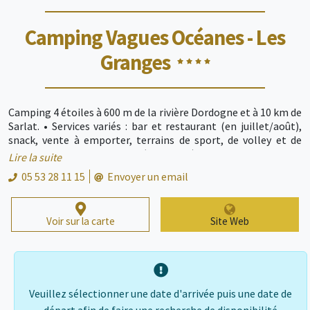
Camping Vagues Océanes - Les
Granges
Camping 4 étoiles à 600 m de la rivière Dordogne et à 10 km de
Sarlat. • Services variés : bar et restaurant (en juillet/août),
snack, vente à emporter, terrains de sport, de volley et de
badminton, terrain de foot (sur herbe), tables de ping-pong,
Lire la suite
pétanque, location de vélos... • Spécial enfants : club enfants
05 53 28 11 15
Envoyer un email
gratuit (4 à 12 ans), aire de jeux, structure gonflable... • Espace
aquatique : Piscine couverte chauffée avec pataugeoire, piscine
extérieure chauffée avec pataugeoire, 3 toboggans aquatiques
Voir sur la carte
Site Web
• Hébergements : mobil-homes jusqu’à 12 personnes,
hébergements insolites, chalets, emplacements camping…
Réservation à la nuit possible ! Arrivée et départ tous les
jours, même en juillet et août.
Veuillez sélectionner une date d'arrivée puis une date de