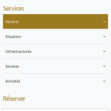
magrets de canard et MontBazillac entre autre.
Services
Général
Situation
Infrastructures
Services
Activités
Réserver