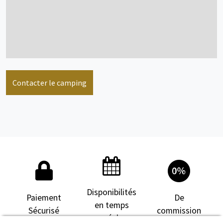
voir + d'infos
Contacter le camping
Mobil home
4 personne(s)
voir + d'infos
Disponibilités
Paiement
De
en temps
Sécurisé
commission
Mobil home
4/6 personne(s)
réel