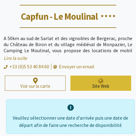
Capfun - Le Moulinal
A 50km au sud de Sarlat et des vignobles de Bergerac, proche
du Château de Biron et du village médiéval de Monpazier, Le
Camping Le Moulinal, vous propose des locations de mobil
homes et tentes aménagées. Le centre aquatique du camping
Lire la suite
comprend 1 Piscine extérieure chauffée, 1 Piscine couverte et
+33 (0)5 53 40 84 60
Envoyer un email
chauffée, 1 Pataugeoire avec 1 Toboggan pour les enfants, 2
Toboggans pour les plus grands, 2 Toboggans à sensations
fortes le SpaceBowl et le Crazy Cone, et un étang bordé d’une
Voir sur la carte
Site Web
belle plage de sable (baignade et pêche autorisées). Cette
région offre un patrimoine riche en histoire: bastides
moyenâgeuses de Monpazier, Monflanquin, Villeréal… les
châteaux de Biron, Gavaudun et Bonaguil. Sans oublier dans un
rayon de 60 km les sites renommés de la préhistoire comme
Lascaux II, Les Eyzies, Sarlat, Domme. De nombreux chemins
Veuillez sélectionner une date d'arrivée puis une date de
environnants vous invitent à de belles randonnées à pied ou à
départ afin de faire une recherche de disponibilité
VTT depuis le camping. Enfin c'est une région dont la
gastronomie et les vignobles sont célèbres: foie gras,