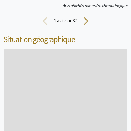
Tente
5 personne(s)
Avis affichés par ordre chronologique
1
avis sur 87
Situation géographique
voir + d'infos