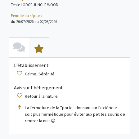
Tente LODGE JUNGLE WOOD
Chal
Période du séjour :
Péri
du 26/07/2026 au 02/08/2026
du 2
voir + d'infos
Chalet
4 personne(s)
L'établissement
L
Calme, Sérénité
Avis sur l'hébergement
A
Retour à la nature
La fermeture de la "porte" donnant sur l'extérieur
soit plus hermétique pour éviter aux petites souris de
rentrer la nuit 😊
voir + d'infos