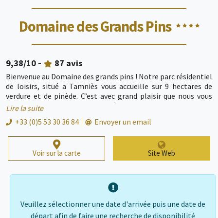
Domaine des Grands Pins
9,38
/10 -
87
avis
Bienvenue au Domaine des grands pins ! Notre parc résidentiel
de loisirs, situé a Tamniès vous accueille sur 9 hectares de
verdure et de pinède. C’est avec grand plaisir que nous vous
accompagnerons dans votre quête des coins pittoresques et
Lire la suite
des trésors du Périgord noir… En famille, entre amis ou en
+33 (0)5 53 30 36 84
Envoyer un email
groupe, vous séjournerez dans un de nos 30 chalets implantés
sur au moins 250 m² de surface privative arborée. Loin de tout
bruit, vous profiterez pleinement de la nature. Au cours de
Voir sur la carte
Site Web
votre séjour au Domaine des Grands Pins vous pourrez vous
laisser aller aux diverses activités proposées : 3 bassins,
terrain multi sports, pétanque, mini golf, aire de jeux pour
enfants, animations enfants et adultes, soirées à thème,
randonnées pédestres et en vélo au départ du domaine, visite
de fermes avec gavage… Il y en a pour tous les goûts !
Veuillez sélectionner une date d'arrivée puis une date de
départ afin de faire une recherche de disponibilité