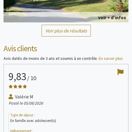
voir + d'infos
Voir plus de résultats
Mobil home
5/7 personne(s)
Avis clients
Avis datés de moins de 3 ans et soumis à un contrôle.
En savoir plus
9,83
9
/
10
voir + d'infos
Valérie M
Posté le 05/08/2026
Post
Chalet
5 personne(s)
Type de séjour :
Type
En famille avec adolescent(s)
En c
Hébergement :
Héb