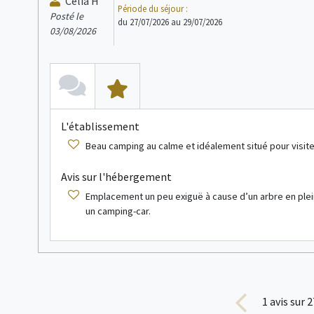
Celia H
Bungalow toilé
4 personne(s)
Période du séjour :
Posté le
du 27/07/2026 au 29/07/2026
03/08/2026
L'établissement
Beau camping au calme et idéalement situé pour visite
voir + d'infos
Avis sur l'hébergement
Mobil home
2 personne(s)
Emplacement un peu exiguë à cause d’un arbre en plei
un camping-car.
1
avis sur 