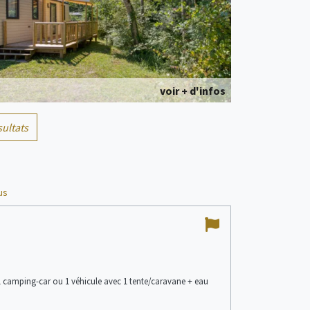
voir + d'infos
sultats
Mobil home
4/6 personne(s)
us
10
Typ
/
10
En 
Héb
voir + d'infos
 1 camping-car ou 1 véhicule avec 1 tente/caravane + eau
For
Patrice L
ave
Posté le