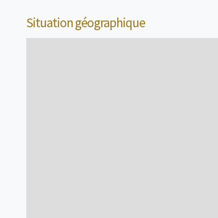
voir + d'infos
Situation géographique
Emplacement
2 personne(s)
voir + d'infos
Emplacement
2 personne(s)