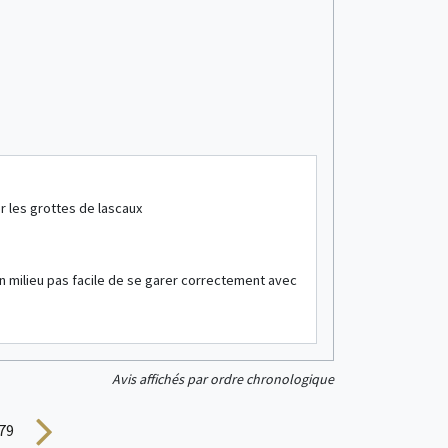
Mobil home
4/6 personne(s)
03/08/2026
Pér
du 
L'établissement
Situé à quelq
r les grottes de lascaux
voir + d'infos
alentours. Em
recommande
Mobil home
6/8 personne(s)
n milieu pas facile de se garer correctement avec
Avis sur l'héber
Très bon rapp
Avis affichés par ordre chronologique
279