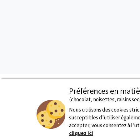
Préférences en matiè
(chocolat, noisettes, raisins secs
Paiement Sécurisé
Nous utilisons des cookies str
susceptibles d’utiliser égalemen
accepter, vous consentez à l'uti
cliquez ici