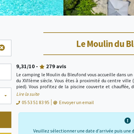
Le Moulin du B
9,31
/10 -
279
avis
Le camping le Moulin du Bleufond vous accueille dans un
du XVIIème siècle. Vous êtes à proximité du centre ville
pied). Vous profitez de la piscine couverte et chauffée, 
enfants. Les services : aire et salle de jeux, boulodr
Lire la suite
restauration, sanitaires récents et chauffés avec espace b
05 53 51 83 95
Envoyer un email
Veuillez sélectionner une date d'arrivée puis une 