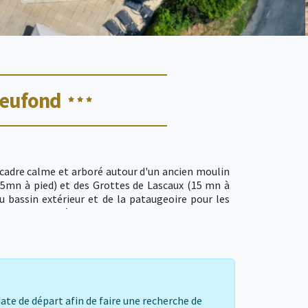
leufond
 cadre calme et arboré autour d'un ancien moulin
 (5mn à pied) et des Grottes de Lascaux (15 mn à
du bassin extérieur et de la pataugeoire pour les
ome, bibliothèque, pains, viennoiseries, snack,
ébé et accès PMR, espace laverie.
date de départ afin de faire une recherche de