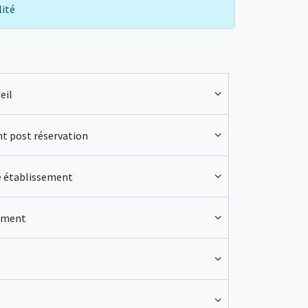
lité
eil
nt post réservation
e établissement
ement