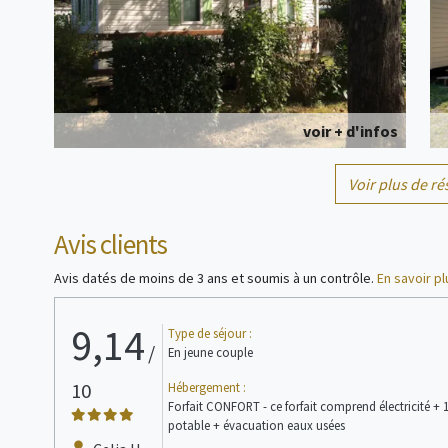
voir + d'infos
Voir plus de ré
Mobil home
4 personne(s)
Avis clients
Avis datés de moins de 3 ans et soumis à un contrôle.
En savoir pl
9,14
Type de séjour :
/
En jeune couple
10
Hébergement :
voir + d'infos
Forfait CONFORT - ce forfait comprend électricité +
potable + évacuation eaux usées