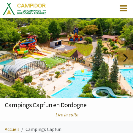
Campings Capfun en Dordogne
Lire la suite
Accueil
Campings Capfun